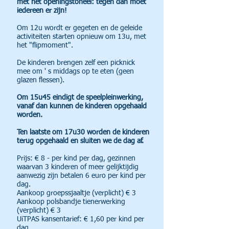
met het openingstoneel: tegen dan moet
iedereen er zijn!
Om 12u wordt er gegeten en de geleide
activiteiten starten opnieuw om 13u, met
het "flipmoment".
De kinderen brengen zelf een picknick
mee om ' s middags op te eten (geen
glazen flessen).
Om 15u45 eindigt de speelpleinwerking,
vanaf dan kunnen de kinderen opgehaald
worden.
Ten laatste om 17u30 worden de kinderen
terug opgehaald en sluiten we de dag af.
Prijs: € 8 - per kind per dag, gezinnen
waarvan 3 kinderen of meer gelijktijdig
aanwezig zijn betalen 6 euro per kind per
dag.
Aankoop groepssjaaltje (verplicht) € 3
Aankoop polsbandje tienerwerking
(verplicht) € 3
UiTPAS kansentarief: € 1,60 per kind per
dag.