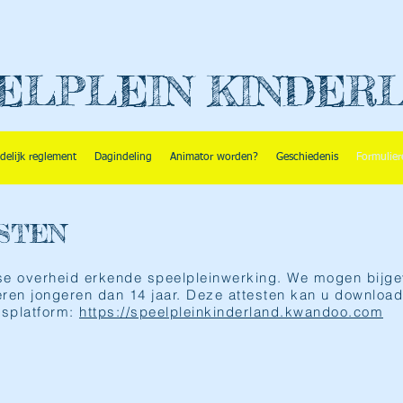
ELPLEIN KINDER
delijk reglement
Dagindeling
Animator worden?
Geschiedenis
Formulier
ESTEN
se overheid erkende speelpleinwerking. We mogen bijgev
deren jongeren dan 14 jaar. Deze attesten kan u download
gsplatform:
https://speelpleinkinderland.kwandoo.com