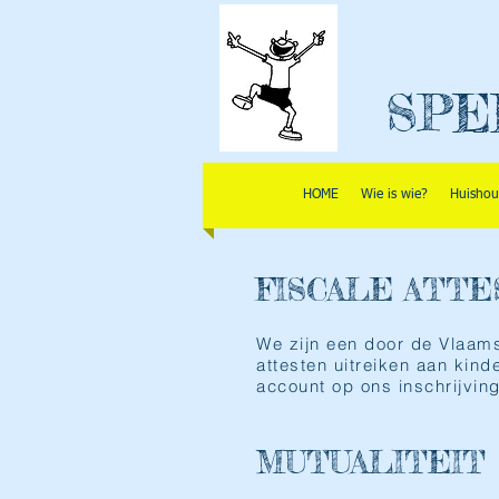
SPE
HOME
Wie is wie?
Huishou
FISCALE ATT
We zijn een door de Vlaam
attesten uitreiken aan kin
account op ons inschrijvin
MUTUALITEIT