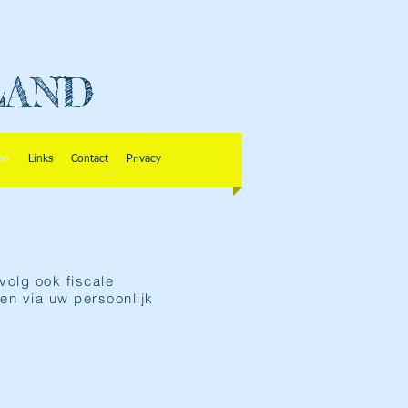
LAND
en
Links
Contact
Privacy
olg ook fiscale
en via uw persoonlijk