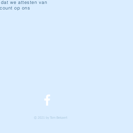
 dat we attesten van
ccount op ons
© 2021 by Tom Bekaert